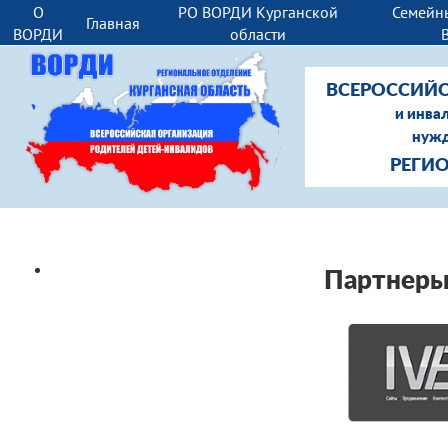
О
РО ВОРДИ Курганской
Семейн
Главная
ВОРДИ
области
ВСЕРОССИЙС
и инва
нужд
РЕГИ
Партнеры и спонсоры
Партнеры