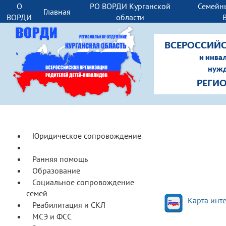
О
РО ВОРДИ Курганской
Семейн
Главная
ВОРДИ
области
ВСЕРОССИЙС
и инва
нужд
РЕГИ
Юридическое сопровождение
Доступная среда
Ранняя помощь
Образование
Социальное сопровождение
семей
Карта инт
Реабилитация и СКЛ
МСЭ и ФСС