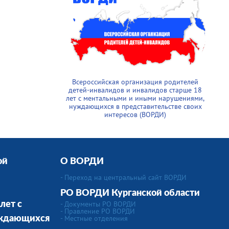
Всероссийская организация родителей
детей-инвалидов и инвалидов старше 18
лет с ментальными и иными нарушениями,
нуждающихся в представительстве своих
интересов (ВОРДИ)
ой
О ВОРДИ
- Переход на центральный сайт ВОРДИ
РО ВОРДИ Курганской области
- Документы РО ВОРДИ
лет с
- Правление РО ВОРДИ
-
Местные отделения
уждающихся