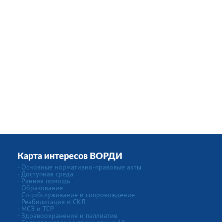
Карта интересов ВОРДИ
- Основные нормативно-правовые акты
- Доступная среда
- Ранняя помощь
- Образование
- Соцобслуживание и сопровождение
- Реабилитация и СКЛ
- МСЭ и ТСР
- Здравоохранение и паллиатив