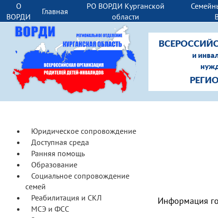
О
РО ВОРДИ Курганской
Семейн
Главная
ВОРДИ
области
ВСЕРОССИЙС
и инва
нужд
РЕГИ
Юридическое сопровождение
Доступная среда
Ранняя помощь
Образование
Социальное сопровождение
семей
Реабилитация и СКЛ
Информация го
МСЭ и ФСС