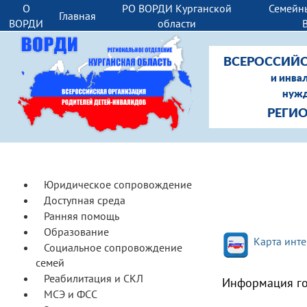
О
РО ВОРДИ Курганской
Семейн
Главная
ВОРДИ
области
ВСЕРОССИЙС
и инва
нужд
РЕГИ
Юридическое сопровождение
Доступная среда
Ранняя помощь
Образование
Карта инте
Социальное сопровождение
семей
Реабилитация и СКЛ
Информация го
МСЭ и ФСС