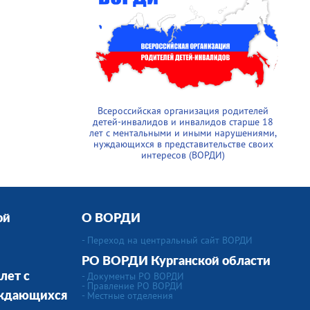
Всероссийская организация родителей
детей-инвалидов и инвалидов старше 18
лет с ментальными и иными нарушениями,
нуждающихся в представительстве своих
интересов (ВОРДИ)
ой
О ВОРДИ
- Переход на центральный сайт ВОРДИ
РО ВОРДИ Курганской области
- Документы РО ВОРДИ
лет с
- Правление РО ВОРДИ
-
Местные отделения
уждающихся