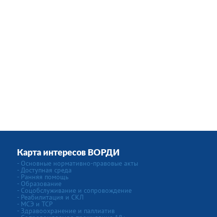
Карта интересов ВОРДИ
- Основные нормативно-правовые акты
- Доступная среда
- Ранняя помощь
- Образование
- Соцобслуживание и сопровождение
- Реабилитация и СКЛ
- МСЭ и ТСР
- Здравоохранение и паллиатив